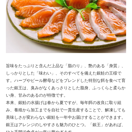
旨味をたっぷりと含んだ上品な「脂のり」、艶のある「身質」、
しっかりとした「味わい」、そのすべてを備えた銀鮭の王様で
す。ハーブやビール酵母などをブレンドした特別な餌を食べて育
った銀王は、臭みがなくあっさりとした脂身、ふっくらと柔らか
い身、甘みのあるのが特徴です。
本来、銀鮭の水揚げは春から夏ですが、毎年餌の改良に取り組
み、養殖から加工までを自社で一貫生産することで、解凍しても
美味しさが変わらない銀鮭を一年中お届けすることができます。
銀王はアレンジのしやすさも魅力のひとつ。「銀王」があれば、
ひと手間で食卓が一気に華やぎます。