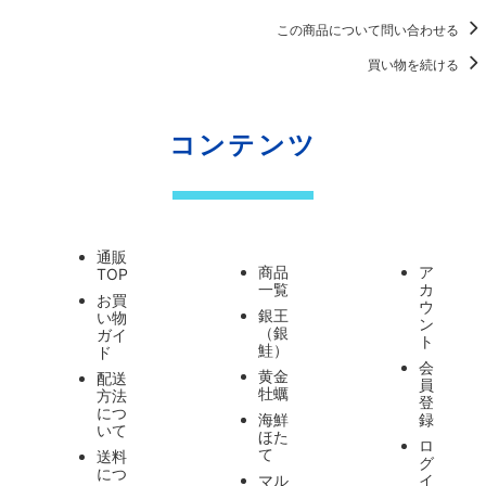
この商品について問い合わせる
買い物を続ける
コンテンツ
通販
商品
ア
TOP
一覧
カ
お買
ウ
銀王
い物
ン
（銀
ガイ
ト
鮭）
ド
会
黄金
配送
員
牡蠣
方法
登
につ
海鮮
録
いて
ほた
ロ
て
送料
グ
につ
マル
イ