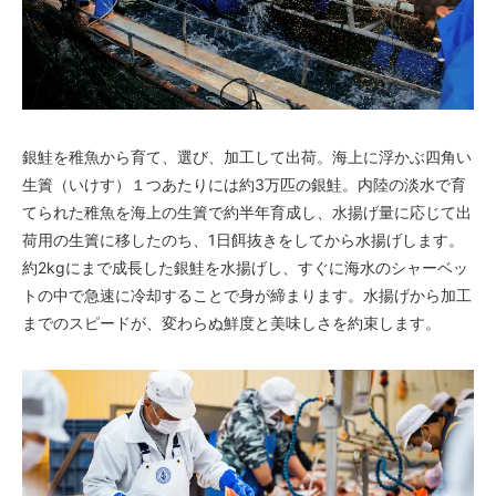
銀鮭を稚魚から育て、選び、加工して出荷。海上に浮かぶ四角い
生簀（いけす）１つあたりには約3万匹の銀鮭。内陸の淡水で育
てられた稚魚を海上の生簀で約半年育成し、水揚げ量に応じて出
荷用の生簀に移したのち、1日餌抜きをしてから水揚げします。
約2kgにまで成長した銀鮭を水揚げし、すぐに海水のシャーベッ
トの中で急速に冷却することで身が締まります。水揚げから加工
までのスピードが、変わらぬ鮮度と美味しさを約束します。