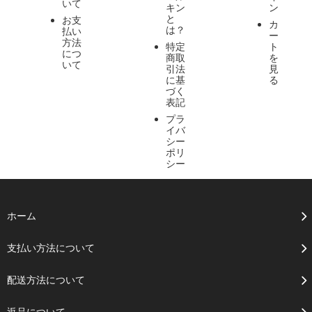
いて
キン
ン
と
お支
カ
は？
払い
ー
方法
特定
ト
につ
商取
を
いて
引法
見
に基
る
づく
表記
プラ
イバ
シー
ポリ
シー
ホーム
支払い方法について
配送方法について
返品について